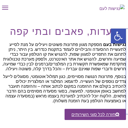
תפר
פתח סרגל נגישות
סעדות, פאבים ובתי קפה
גישות בעם
מספקת מגוון פתרונות פשוטים ויעילים על מנת לסייע
תעשיית ההסעדה והבילויים לעמוד בתקנות כנדרש. בין היתר, ניתן
תרגם את התפריט למגוון שפות, להנגיש את קו הטלפון עבור כבדי
מיעה וחרשים, להנגיש את אתר האינטרנט, ולספק מערכת טכנולוגית
תקדמת שמאפשרת תקשורת בין המלצרים/ברמנים לבין כבדי שמיעה,
רשים ודוברי שפות שאינם עברית – והכל בדרך קלה, פשוטה ויעילה.
נוסף, פתרונות הנגשה מסויימים, כגון תמלול אוטומטי, מסוגלים לייעל
דדים נוספים של העשייה. לדוגמא: המלצר או המלצרית יכולים
הכתיב בקולם את ההזמנה במקום לכתוב אותה – וההזמנה תועבר
מחשב באופן אוטומטי. למעשה, בסוגי מסעדה מסוימים בהם הדבר
תאים, הלקוח יוכל להכתיב למערכת בעצמו מראש (במסעדה עצמה
ו באמצעות הטלפון בעת הזמנת משלוח).
חזרה לכל סוגי השירותים