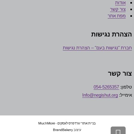
אודות
צור קשר
מפת אתר
צהרת נגישות
ברת "נגישות בעם" – הצהרת נגישות
ור קשר
לפון:
054-5265357
ימייל:
Info@negishut.org
בניית אתרי וורדפרס לעסקים
-
MuchMore
גלילה
עיצוב
BrandBakery