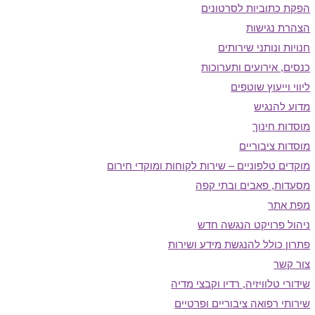
פקת כתוביות לסרטונים
צהרת נגישות
נויות ונותני שירותים
נסים, אירועים ותערוכות
יווי וייעוץ שוטפים
דוע להנגיש
וסדות חינוך
וסדות ציבוריים
וקדים טלפוניים – שירות לקוחות ומוקדי חירום
סעדות, פאבים ובתי קפה
פת אתר
יהול פרויקט הנגשה חדש
‬פתרון‭ ‬כולל‭ ‬להנגשת‭ ‬מידע ושירות
ור קשר
ידורי טלוויזיה, רדיו וקבצי מדיה
ירותי רפואה ציבוריים ופרטיים